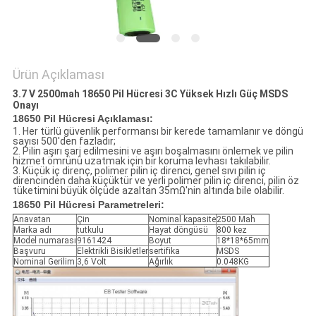
Ürün Açıklaması
3.7 V 2500mah 18650 Pil Hücresi 3C Yüksek Hızlı Güç MSDS
Onayı
18650 Pil Hücresi Açıklaması:
1. Her türlü güvenlik performansı bir kerede tamamlanır ve döngü
sayısı 500'den fazladır;
2. Pilin aşırı şarj edilmesini ve aşırı boşalmasını önlemek ve pilin
hizmet ömrünü uzatmak için bir koruma levhası takılabilir.
3. Küçük iç direnç, polimer pilin iç direnci, genel sıvı pilin iç
direncinden daha küçüktür ve yerli polimer pilin iç direnci, pilin öz
tüketimini büyük ölçüde azaltan 35mΩ'nin altında bile olabilir.
18650 Pil Hücresi Parametreleri:
Anavatan
Çin
Nominal kapasite
2500 Mah
Marka adı
tutkulu
Hayat döngüsü
800 kez
Model numarası
9161424
Boyut
18*18*65mm
Başvuru
Elektrikli Bisikletler
sertifika
MSDS
Nominal Gerilim
3,6 Volt
Ağırlık
0.048KG