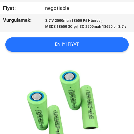
KONTROL
Fiyat:
negotiable
Vurgulamak:
,
3.7 V 2500mah 18650 Pil Hücresi
BIZE
,
MSDS 18650 3C pil
3C 2500mah 18650 pil 3.7 v
ULAŞIN
EN IYI FIYAT
HABERLER
VAKALAR
SITE
HARITASI
PRIVACY
POLICY