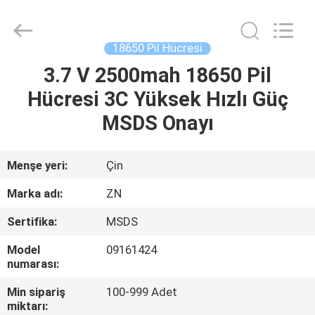
Import
And
Export
Co.,
Ltd..
18650 Pil Hücresi
All
Rights
Reserved.
3.7 V 2500mah 18650 Pil
EV
Developed
by
Hücresi 3C Yüksek Hızlı Güç
ECER
ÜRÜN:%
MSDS Onayı
S
Menşe yeri:
Çin
HAKKIMIZDA
Marka adı:
ZN
Sertifika:
MSDS
FABRIKA
Model
09161424
TURU
numarası:
Min sipariş
100-999 Adet
KALITE
miktarı: