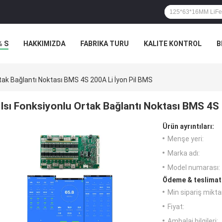
% S
HAKKIMIZDA
FABRIKA TURU
KALITE KONTROL
B
rtak Bağlantı Noktası BMS 4S 200A Li İyon Pil BMS
Isı Fonksiyonlu Ortak Bağlantı Noktası BMS 4S 
Ürün ayrıntıları:
Menşe yeri:
Marka adı:
Model numarası:
Ödeme & teslimat 
Min sipariş miktar
Fiyat:
Ambalaj bilgileri: