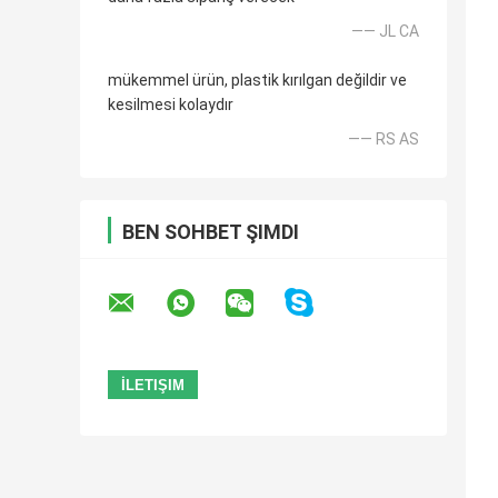
—— JL CA
mükemmel ürün, plastik kırılgan değildir ve
kesilmesi kolaydır
—— RS AS
BEN SOHBET ŞIMDI