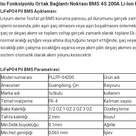
Isı Fonksiyonlu Ortak Bağlantı Noktası BMS 4S 200A Li-Ion
LiFePO4 Pil BMS Açıklaması:
Lityum demir fosfat pil BMS koruma panosu, pil durumunu gerçek zamanlı
işlemi sırasında, pilin aşırı şarj olmasını veya aşırı boşalmasını önlemek iç
şarj ve deşarj akımı ve toplam voltajı gerçek zamanlı olarak toplanır.Ek 
normal aralığı aştığını veya altına düştüğünü tespit ettiğinde, şarj vey
sıcaklığı pilin çalışma sıcaklığını aşarsa veya akım pilin deşarj akımını 
sistem otomatik olarak akım yolunu kesecektir.
LiFePO4 Pil BMS Parametresi:
Model numarası
PLLFP-04200
Ürün adı
Anavatan
Guangdong, Çin
Başvuru
Marka adı
tutkulu
kullanım
Temel malzeme
FR-4
Katman sayısı
Bakır Kalınlığı
1/2 OZ 1 OZ 2 OZ 3 OZ
Özelleştirme
Tahta kalınlığı
2 mm
Boyut
Min.Delik büyüklüğü
0.1mm
Ağırlık
Min.Hat genişliği
0,065 mm
İşlev