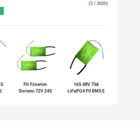
(
0
/ 3000)
MS
Pil Yönetim
16S 48V 70A
S
Sistemi 72V 24S
LiFePO4 Pil BMS E
n
30A LiFePO4 Pil
Scooter Lityum
i
BMS Dengeli
BMS Kartı
Ortak Bağlantı
Noktası