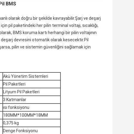
 Pil BMS
 olarak doğru bir şekilde kavrayabilir.Şarj ve deşarj
in pil paketindeki her pilin terminal voltajı, sıcaklığı,
olarak, BMS koruma kartı herhangi bir pilin voltajının
a deşarj devresini otomatik olarak kesecektir.Pil
aşarsa, pilin ve sistemin güvenliğini sağlamak için
Akü Yönetim Sistemleri
Pil Paketleri
Lityum Pil Paketleri
3 Katmanlar
ısı fonksiyonu
180MM*100MM*18MM
0,375 kg
Denge Fonksiyonu