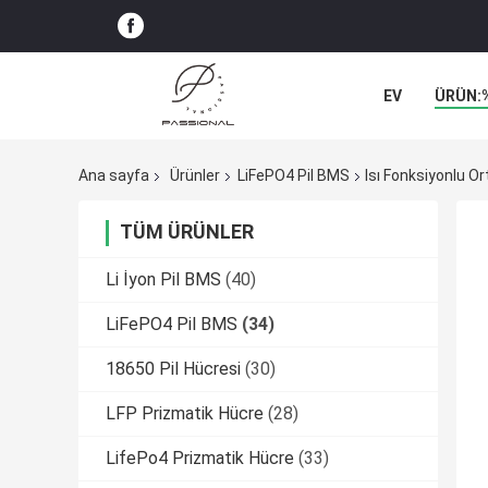
EV
ÜRÜN:
Ana sayfa
Ürünler
LiFePO4 Pil BMS
Isı Fonksiyonlu O
TÜM ÜRÜNLER
Li İyon Pil BMS
(40)
LiFePO4 Pil BMS
(34)
18650 Pil Hücresi
(30)
LFP Prizmatik Hücre
(28)
LifePo4 Prizmatik Hücre
(33)