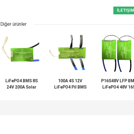
Diğer ürünler
LiFePO4 BMS 8S
100A 4S 12V
P16S48V LFP B
24V 200A Solar
LiFePO4 Pil BMS
LiFePO4 48V 16
BMS Li Ion Pil
Güneş Pili
200A Lityum İyo
Yönetim Sistemi
Yönetim Sistemi
BMS Sistemler