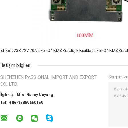
,
Etiket:
23S 72V 70A LiFePO4 BMS Kurulu
E Bisiklet LiFePO4 BMS Kuru
İletişim bilgileri
SHENZHEN PASSIONAL IMPORT AND EXPORT
Sorgunuzu
CO., LTD.
İlgili kişi:
Mrs. Nancy Ouyang
Tel:
+86-15889650159