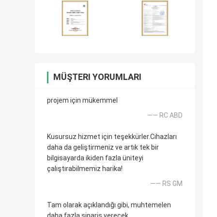
MÜŞTERI YORUMLARI
projem için mükemmel
—— RC ABD
Kusursuz hizmet için teşekkürler.Cihazları
daha da geliştirmeniz ve artık tek bir
bilgisayarda ikiden fazla üniteyi
çalıştırabilmemiz harika!
—— RS GM
Tam olarak açıklandığı gibi, muhtemelen
daha fazla sipariş verecek