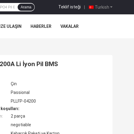
Teklif isteği
|
Turkish
Arama
IZE ULAŞIN
HABERLER
VAKALAR
200A Li İyon Pil BMS
Çin
Passional
PLLFP-04200
koşulları:
ı:
2 parça
negotiable
Kabarcık Paketi ve Karton