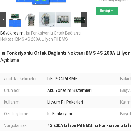
İletişim
Büyük resim :
Isı Fonksiyonlu Ortak Bağlantı
Noktası BMS 4S 200A Li İyon Pil BMS
Isı Fonksiyonlu Ortak Bağlantı Noktası BMS 4S 200A Li İyon
Açıklama
anahtar kelimeler:
LiFePO4 Pil BMS
Bakır k
Ürün adı:
Akü Yönetim Sistemleri
Başvu
kullanım:
Lityum Pil Paketleri
Katma
Özelleştirme:
Isı Fonksiyonu
Boyut
Vurgulamak:
4S 200A Li İyon Pil BMS
,
Isı Fonksiyonlu Li 