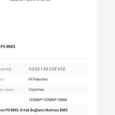
 Pil BMS
alınlığı:
1/2 OZ 1 OZ 2 OZ 3 OZ
ru:
Pil Paketleri
n sayısı:
3 katman
:
180MM*100MM*18MM
İyon Pil BMS
,
Ortak Bağlantı Noktası BMS