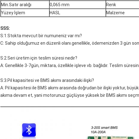
Min.Satır aralığı
0,065 mm
Renk
Yüzey İşlem
HASL
Malzeme
SSS:
S:1.Stokta mevcut bir numuneniz var mı?
C: Sahip olduğumuz en düzenli olanı.genellikle, ödemenizden 3 gün sonr
S:2.Seri üretim için teslim süresi nedir?
A: Genellikle 3-7gün, miktara, özellikle işleve vb. bağlıdır. Teslim süres
S:3.Pil kapasitesi ve BMS akımı arasındaki ilişki?
A: Pil kapasitesi ile BMS akımı arasında doğrudan bir ilişki yoktur, büy
akıma devam et, yani motorunuz güçlüyse yüksek bir BMS akımı seçmelis