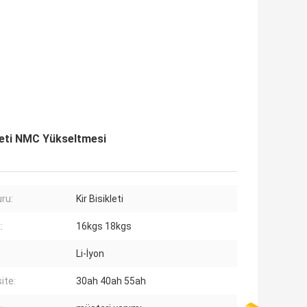
aketi NMC Yükseltmesi
ru:
Kir Bisikleti
:
16kgs 18kgs
Li-İyon
ite:
30ah 40ah 55ah