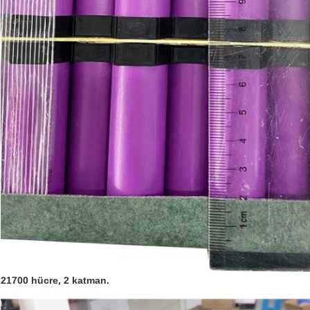
21700 hücre, 2 katman.