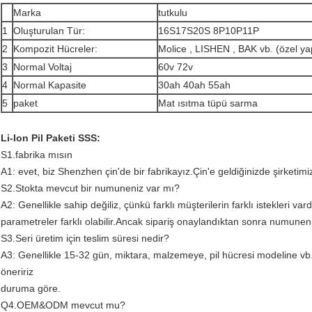
Marka
tutkulu
1
Oluşturulan Tür:
16S17S20S 8P10P11P
2
Kompozit Hücreler:
Molice , LISHEN , BAK vb. (özel y
3
Normal Voltaj
60v 72v
4
Normal Kapasite
30ah 40ah 55ah
5
paket
Mat ısıtma tüpü sarma
Li-Ion Pil Paketi SSS:
S1.fabrika mısın
A1: evet, biz Shenzhen çin'de bir fabrikayız.Çin'e geldiğinizde şirketimi
S2.Stokta mevcut bir numuneniz var mı?
A2: Genellikle sahip değiliz, çünkü farklı müşterilerin farklı istekleri vard
parametreler farklı olabilir.Ancak sipariş onaylandıktan sonra numunenizi h
S3.Seri üretim için teslim süresi nedir?
A3: Genellikle 15-32 gün, miktara, malzemeye, pil hücresi modeline vb.
öneririz
duruma göre.
Q4.OEM&ODM mevcut mu?