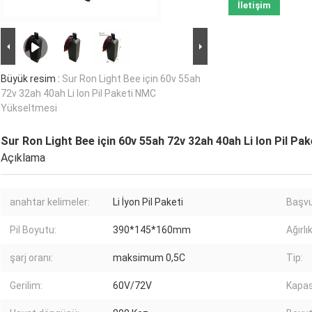
İletişim
Büyük resim :
Sur Ron Light Bee için 60v 55ah
72v 32ah 40ah Li Ion Pil Paketi NMC
Yükseltmesi
Sur Ron Light Bee için 60v 55ah 72v 32ah 40ah Li Ion Pil P
Açıklama
anahtar kelimeler:
Li İyon Pil Paketi
Başvu
Pil Boyutu:
390*145*160mm
Ağırlık
şarj oranı:
maksimum 0,5C
Tip:
Gerilim:
60V/72V
Kapas