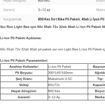
Hayat döngüsü:
800 Kez
Boyut
Garanti:
3~12 ay
Marka
Vurgulamak:
800 Kez Dirt Bike Pil Paketi
,
40ah Li İyon Pil
Sur Ron Light Bee için 60v 55ah 72v 32ah 40ah Li Ion Pil Paketi
Li-Ion Pil Paketi Açıklama:
60v 55ah 72v 32ah 40ah pil paketi sur-ron Light Bee Li Ion Pil Paketi 
Li-Ion Pil Paketi Parametreleri:
Anahtar Kelimeler:
Li-Ion Pil Paketi
Başvur
Pil Boyutu:
390*145*160mm
Ağırlık
Şarj Oranı:
Maksimum 0,5C
Tip:
Voltaj:
60v/72v
Kapasit
Hayat döngüsü:
800 Kez
Boyut
Garanti:
3~12 Ay
Marka