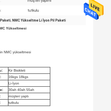
:
müşteri yapımı
:
tutkulu
 Paketi
,
NMC Yükseltme Li İyon Pil Paketi
 NMC Yükseltmesi
için NMC yükseltmesi
u:
Kir Bisikleti
:
16kgs 18kgs
Li-İyon
e:
30ah 40ah 55ah
:
müşteri yaptı
:
tutkulu