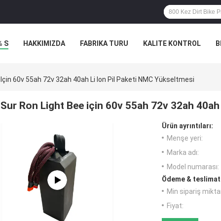
% S
HAKKIMIZDA
FABRIKA TURU
KALITE KONTROL
B
 Için 60v 55ah 72v 32ah 40ah Li Ion Pil Paketi NMC Yükseltmesi
Sur Ron Light Bee için 60v 55ah 72v 32ah 40ah 
Ürün ayrıntıları:
Menşe yeri:
Marka adı:
Model numarası:
Ödeme & teslimat 
Min sipariş miktar
Fiyat: