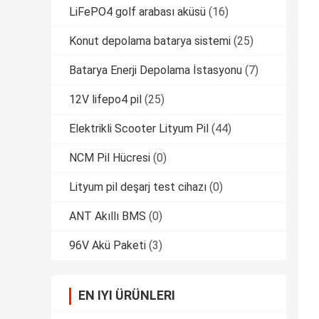
LiFePO4 golf arabası aküsü
(16)
Konut depolama batarya sistemi
(25)
Batarya Enerji Depolama İstasyonu
(7)
12V lifepo4 pil
(25)
Elektrikli Scooter Lityum Pil
(44)
NCM Pil Hücresi
(0)
Lityum pil deşarj test cihazı
(0)
ANT Akıllı BMS
(0)
96V Akü Paketi
(3)
EN IYI ÜRÜNLERI