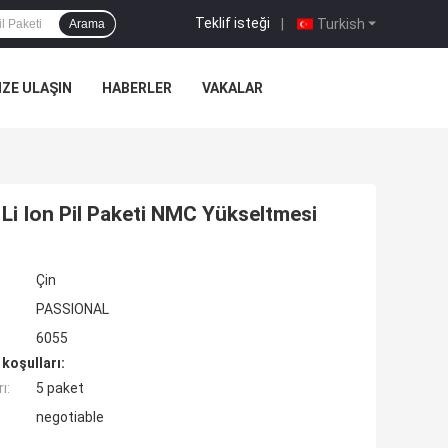
Teklif isteği
|
Turkish
Arama
IZE ULAŞIN
HABERLER
VAKALAR
Li Ion Pil Paketi NMC Yükseltmesi
Çin
PASSIONAL
6055
koşulları:
ı:
5 paket
negotiable