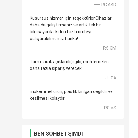
—— RC ABD
Kusursuz hizmet için teşekkürler.Cihazları
daha da geliştirmeniz ve artık tek bir
bilgisayarda ikiden fazla üniteyi
çalıştırabilmemiz harika!
—— RS GM
Tam olarak açıklandığı gibi, muhtemelen
daha fazla sipariş verecek
—— JL CA
mükemmel ürün, plastik kırılgan değildir ve
kesilmesi kolaydır
—— RS AS
BEN SOHBET ŞIMDI